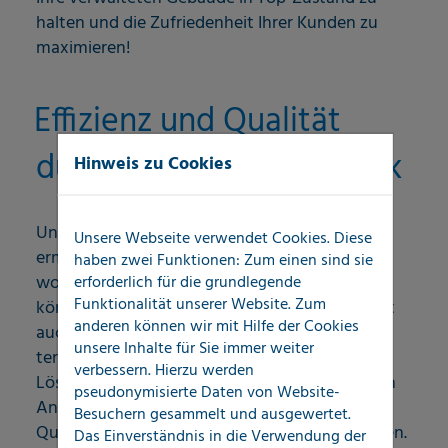
halten und die Zufriedenheit Ihrer Kunden zu
maximieren!
Effizienz und Qualität
durch modernste Technik
Hinweis zu Cookies
Unsere innovative Leckortungstechnologie
Unsere Webseite verwendet Cookies. Diese
ermöglicht schnelle und präzise Diagnosen,
haben zwei Funktionen: Zum einen sind sie
wodurch Sie sofortige Maßnahmen ergreifen
erforderlich für die grundlegende
Funktionalität unserer Website. Zum
können. Dies spart nicht nur Zeit, sondern stellt
anderen können wir mit Hilfe der Cookies
auch sicher, dass Ihre Schadensfälle
unsere Inhalte für Sie immer weiter
termingerecht abgeschlossen werden. Unsere
verbessern. Hierzu werden
Lösungen passen sich flexibel Ihren spezifischen
pseudonymisierte Daten von Website-
Anforderungen an und helfen Ihnen, das hohe
Besuchern gesammelt und ausgewertet.
Qualitätsniveau Ihrer Dienstleistungen zu halten.
Das Einverständnis in die Verwendung der