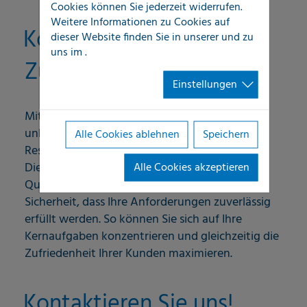
Cookies können Sie jederzeit widerrufen.
Weitere Informationen zu Cookies auf
Kosteneffizienz und
dieser Website finden Sie in unserer
und zu
uns im
.
Zuverlässigkeit
Einstellungen
Mit unserer präzisen Leckortung können Sie
unkontrollierbare Kosten vermeiden und Ihre
Alle Cookies ablehnen
Speichern
Ressourcen optimal nutzen. Unsere
Dienstleistungen entsprechen höchsten
Alle Cookies akzeptieren
Qualitätsstandards und bieten Ihnen die
Sicherheit, dass Ihre Anforderungen zuverlässig
erfüllt werden. So können Sie sich auf Ihre
Kernaufgaben konzentrieren und gleichzeitig die
Zufriedenheit Ihrer Kunden maximieren.
Kontaktieren Sie uns!