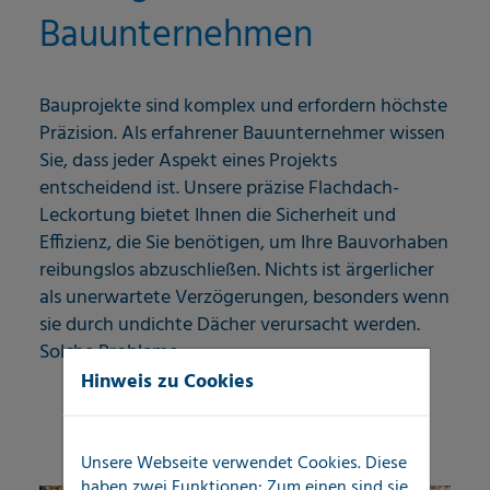
Bauunternehmen
Bauprojekte sind komplex und erfordern höchste
Präzision. Als erfahrener Bauunternehmer wissen
Sie, dass jeder Aspekt eines Projekts
entscheidend ist. Unsere präzise Flachdach-
Leckortung bietet Ihnen die Sicherheit und
Effizienz, die Sie benötigen, um Ihre Bauvorhaben
reibungslos abzuschließen. Nichts ist ärgerlicher
als unerwartete Verzögerungen, besonders wenn
sie durch undichte Dächer verursacht werden.
Solche Probleme...
Hinweis zu Cookies
Mehr erfahren
Unsere Webseite verwendet Cookies. Diese
haben zwei Funktionen: Zum einen sind sie