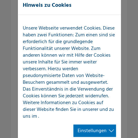
Hinweis zu Cookies
Außenbereich
Wasserverluste und Schadensereignisse
Unsere Webseite verwendet Cookies. Diese
im Versorgungssystem kosten
haben zwei Funktionen: Zum einen sind sie
Kommunen und gewerbliche
erforderlich für die grundlegende
Unternehmen nicht nur Geld, sondern
Funktionalität unserer Website. Zum
anderen können wir mit Hilfe der Cookies
vor allem auch Zeit, Nerven und eine
unsere Inhalte für Sie immer weiter
Menge Organisationsaufwand.
verbessern. Hierzu werden
pseudonymisierte Daten von Website-
Selbst kleine Undichtigkeiten im
Besuchern gesammelt und ausgewertet.
Versorgungsnetz können über einen
Das Einverständnis in die Verwendung der
längeren Zeitraum große
Cookies können Sie jederzeit widerrufen.
Wassermengen austreten lassen und so
Weitere Informationen zu Cookies auf
den Schadensfall kontinuierlich
dieser Website finden Sie in unserer
und zu
vergrößern.
uns im
.
Einstellungen
Leckortung im Außenbereich