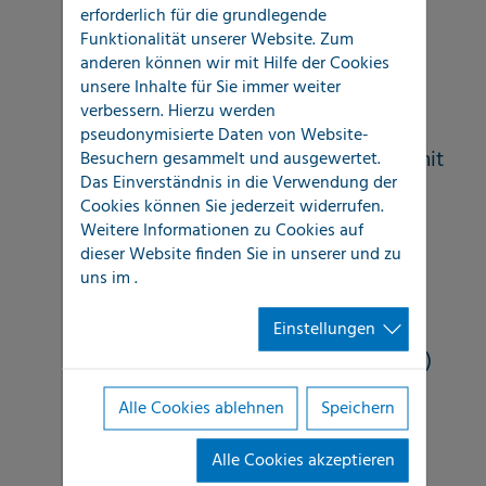
erforderlich für die grundlegende
Leckagen und Rohrbrüchen
Funktionalität unserer Website. Zum
anderen können wir mit Hilfe der Cookies
Detaillierte Dokumentation zum
unsere Inhalte für Sie immer weiter
Schadenumfang
verbessern. Hierzu werden
pseudonymisierte Daten von Website-
Korrespondenz und Kommunikation mit
Besuchern gesammelt und ausgewertet.
Das Einverständnis in die Verwendung der
dem Eigentümer / Mieter
Cookies können Sie jederzeit widerrufen.
Weitere Informationen zu Cookies auf
Laufende Qualitätssicherung durch
dieser Website finden Sie in unserer
und zu
uns im
.
interne Fort- und Weiterbildung,
Zertifizierung und eigenes
Einstellungen
Schulungszentrum (LOCATEC Academy)
Einzigartige Synergieeffekte durch
Alle Cookies ablehnen
Speichern
national flächendeckende Reichweite
Alle Cookies akzeptieren