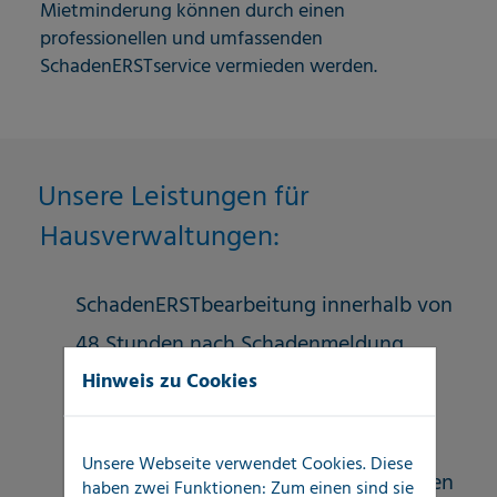
Mietminderung können durch einen
professionellen und umfassenden
SchadenERSTservice vermieden werden.
Unsere Leistungen für
Hausverwaltungen:
SchadenERSTbearbeitung innerhalb von
48 Stunden nach Schadenmeldung
Hinweis zu Cookies
100-prozentige Unabhängigkeit von
Nachgewerken
Unsere Webseite verwendet Cookies. Diese
punktgenaue Ortung von unentdeckten
haben zwei Funktionen: Zum einen sind sie