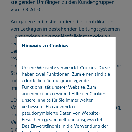
steigenden Umfängen zu den Kundengruppen
von LOCATEC.
Aufgaben sind insbesondere die Identifikation
von Leckagen in bestehenden Leitungssystemen
– entweder als akuter Notfalleinsatz oder als
regelmäßige, geplante Revision aller
Hinweis zu Cookies
Leitungssysteme ganzer Ortschaften
revolvierend und über größere Zeitspanne
hinweg. Auch das Outsourcing von Aufgaben der
Unsere Webseite verwendet Cookies. Diese
Stadtwerke an externe Dienstleistungspartner
haben zwei Funktionen: Zum einen sind sie
mit hohem Spezialisierungsgrad spielt eine
erforderlich für die grundlegende
Funktionalität unserer Website. Zum
immer größere Rolle.
anderen können wir mit Hilfe der Cookies
LOCATEC stellt als Kompetenzpartner von
unsere Inhalte für Sie immer weiter
verbessern. Hierzu werden
Versorgern Dienstleistungspakete zur Verfügung,
pseudonymisierte Daten von Website-
die diesen eine wirtschaftliche Erbringung ihrer
Besuchern gesammelt und ausgewertet.
Versorgungsverpflichtungen ermöglicht und
Das Einverständnis in die Verwendung der
gleichzeitig dazu beiträgt, die langfristige